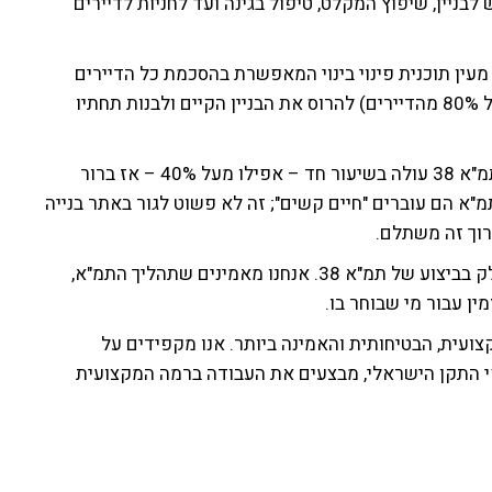
ניין, שיפוץ המקלט, טיפול בגינה ועד לחניות לדיירים
ת, הינה מעין תוכנית פינוי בינוי המאפשרת בהסכמת כל הדיירים
(נכון להיום קיימת הצעת חוק שלפיה, די בהסכמה של 80% מהדיירים) להרוס את הבניין הקיים ולבנות תחתיו
ערך הדירה אחרי תמ"א 38 עולה בשיעור חד – אפילו מעל 40% – אז ברור
א הם עוברים "חיים קשים"; זה לא פשוט לגור באתר בנייה
רוך זה משתלם.
אנו בנ.ע. הבונים, מתמחים בחיזוק מבנים ולוקחים חלק בביצוע של תמ"א 38. אנחנו מאמינים שתהליך התמ"א,
ין עבור מי שבוחר בו.
ועית, הבטיחותית והאמינה ביותר. אנו מקפידים על
י התקן הישראלי, מבצעים את העבודה ברמה המקצועית