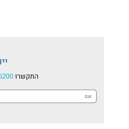
ומעצבים
אחד!
יי
התקשרו
5200