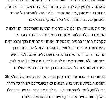
חושבים שאתם היחידים שמרגישים כך? אנחנו מבטיחים לכם
שאתם לחלוטין לא לבד בזה. היתרי בנייה הם אכן דבר מסועף,
בירוקרטי ומסובך, אך התפקיד שלהם הוא לשמור על החיים
וביטחון שלכם כמובן, ושל כל העוסקים במלאכה.
אז מה עושים? תנו לנו לשבור את הראש בשבילכם. תנו לצוות
המומחים שלנו ללוות אתכם במסירות צעד אחד צעד עד
לקבלת היתרי הבנייה הנכספים. אנחנו מתמחים בכך ומבטיחים
להיות שם עבורכם בכל שלב, מהעבודה מול הרשויות, דרך
התוכניות ועד הפרטים החשובים שכוללים אינסטלציה, אש
ובטיחות. לא נשאיר אתכם לרגע לבד. נענה על כל השאלות,
וביחד נעבור את כל השלבים בדרך להיתרי הבנייה שלכם.
מהיתרי בנייה עבור עוד חדר קטן בבית ועד פרויקטים של תמ"א 38
ותוספות בנייה, אנחנו בנ.ע הבונים כאן בשבילכם לאורך כל הדרך.
כדי ללוות, ליעץ, להתמודד ולהשיג לכם את היתרי הבנייה שיתחילו
תהליך משנה חיים עבורכם, בניית המבנה שתמיד רציתם.